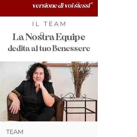
versione di voi stessi"
I L T E A M
La Nostra Equipe
dedita al tuo Benessere
TEAM