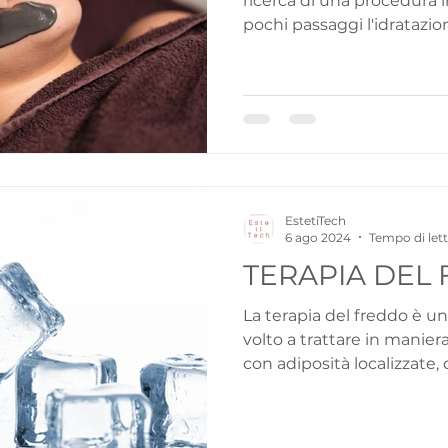
ricerca di una procedura in
pochi passaggi l'idratazione
EstetiTech
6 ago 2024
Tempo di lett
TERAPIA DEL
La terapia del freddo è u
volto a trattare in manier
con adiposità localizzate, q