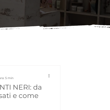
ura: 5 min
TI NERI: da
sati e come