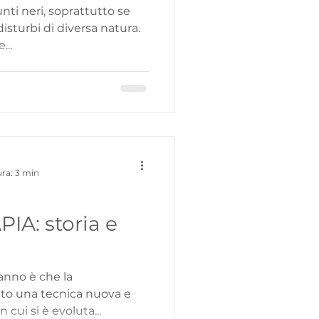
unti neri, soprattutto se
isturbi di diversa natura.
...
ura: 3 min
A: storia e
anno è che la
 cui si è evoluta...