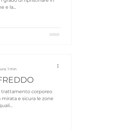
 grado di ripristinare in
 e la...
ura: 1 min
 FREDDO
n trattamento corporeo
a mirata e sicura le zone
uali...