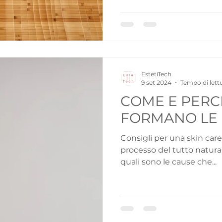
EstetiTech
9 set 2024
Tempo di lettu
COME E PERC
FORMANO LE
Consigli per una skin care AntiAge In
processo del tutto naturale
quali sono le cause che...