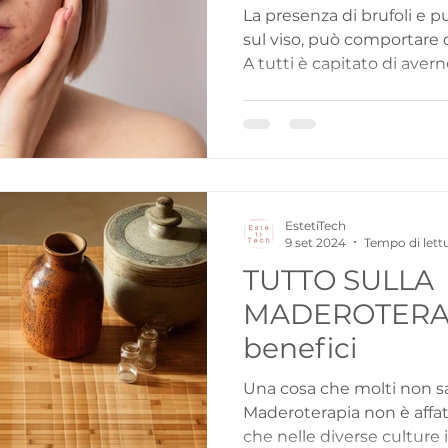
La presenza di brufoli e p
sul viso, può comportare d
A tutti è capitato di averne
EstetiTech
9 set 2024
Tempo di lett
TUTTO SULLA
MADEROTERAPI
benefici
Una cosa che molti non s
Maderoterapia non è affatto una tecnica nuova e
che nelle diverse culture in