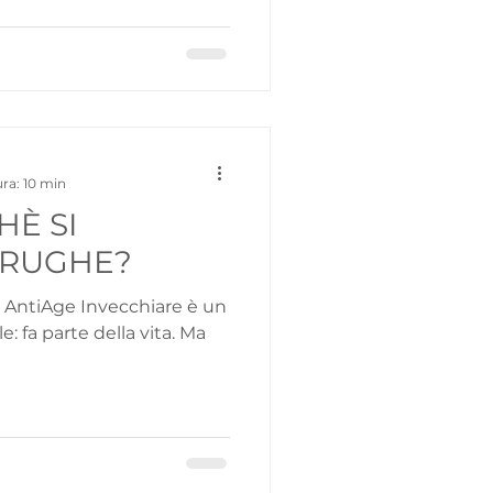
ra: 10 min
HÈ SI
 RUGHE?
vecchiare è un
: fa parte della vita. Ma