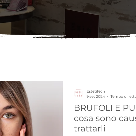
EstetiTech
9 set 2024
Tempo di lett
BRUFOLI E PUN
cosa sono cau
trattarli