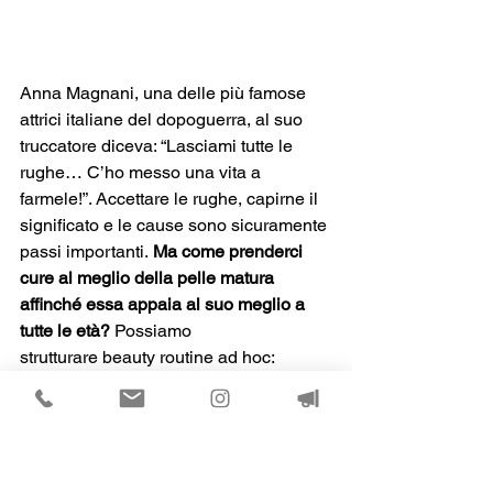
Anna Magnani, una delle più famose 
attrici italiane del dopoguerra, al suo 
truccatore diceva: “Lasciami tutte le 
rughe… C’ho messo una vita a 
farmele!”. Accettare le rughe, capirne il 
significato e le cause sono sicuramente 
passi importanti. 
Ma come prenderci 
cure al meglio della pelle matura 
affinché essa appaia al suo meglio a 
tutte le età?
 Possiamo 
strutturare beauty routine ad hoc: 
questa non farà sparire le rughe ma ci 
permette di minimizzarle, mantenere la 
pelle distesa, idratata e luminosa.
La skin care per pelli mature