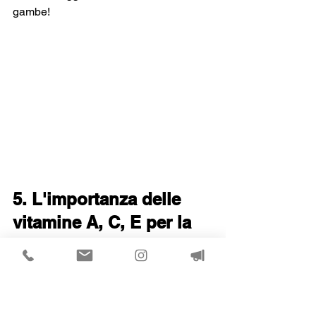
gambe! 
5. L'importanza delle 
vitamine A, C, E per la 
tua pelle in estate
In estate, più che mai, la nostra pelle ha 
bisogno di vitamine.