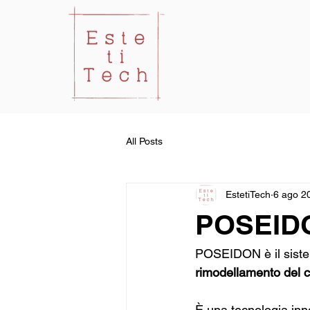
All Posts
EstetiTech
6 ago 2
POSEID
POSEIDON è il sistem
rimodellamento del 
È una tecnologia inno