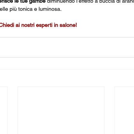
erisce le tue gambe
 diminuendo l’effetto a buccia di aran
pelle più tonica e luminosa.
Chiedi ai nostri esperti in salone!