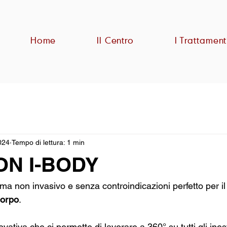
Home
Il Centro
I Trattament
024
Tempo di lettura: 1 min
ON I-BODY
a non invasivo e senza controindicazioni perfetto per il
corpo
. 
vativa che ci permette di lavorare a 360° su tutti gli ines