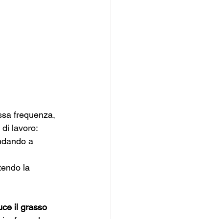
ssa frequenza, 
 di lavoro:
andando a 
tendo la 
uce il grasso 