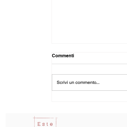
Commenti
Scrivi un commento...
BRUFOLI E PUNTI NERI: da
cosa sono causati e come
trattarli