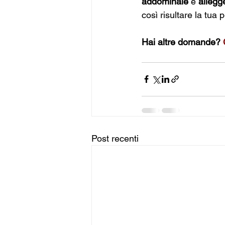
addominale 
e 
allegg
così risultare la tua 
Hai altre domande? 
Post recenti