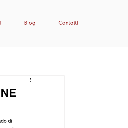
i
Blog
Contatti
ONE
ado di 