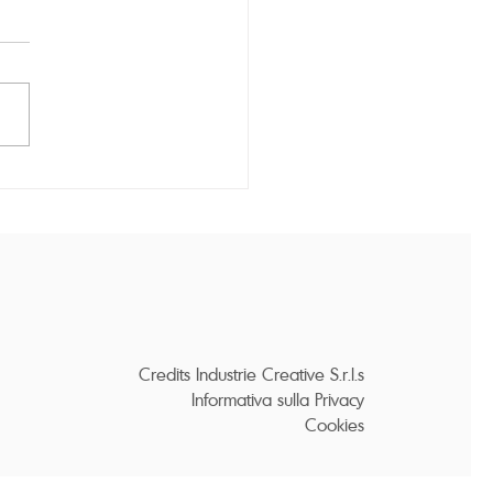
E E PERCHÈ SI
MANO LE RUGHE?
Credits Industrie Creative S.r.l.s
Informativa sulla Privacy
Cookies