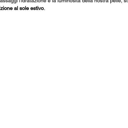
passaggi l'idratazione e la luminosità della nostra pelle, s
zione al sole estivo
.